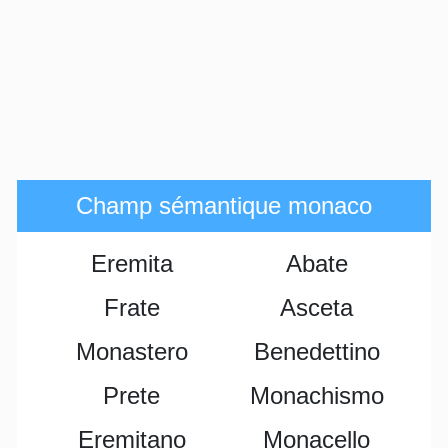
Champ sémantique monaco
Eremita
Abate
Frate
Asceta
Monastero
Benedettino
Prete
Monachismo
Eremitano
Monacello